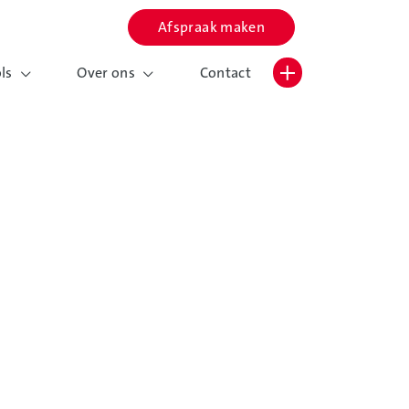
Afspraak maken
Lettergrootte vergroten
Hoog contrast wisselen
ls
Over ons
Contact