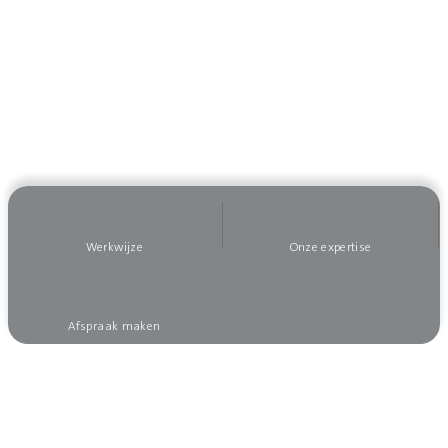
Werkwijze
Onze expertise
Afspraak maken
Wilt u op de hoogte blijven?