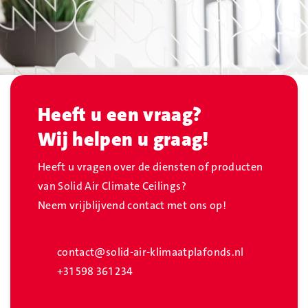
Heeft u een vraag?
Wij helpen u graag!
Heeft u vragen over de diensten of producten
van Solid Air Climate Ceilings?
Neem vrijblijvend contact met ons op!
contact@solid-air-klimaatplafonds.nl
+31 598 361 234