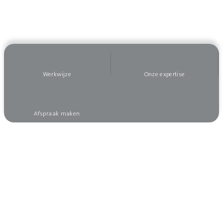
Werkwijze
Onze expertise
Afspraak maken
Wilt u op de hoogte blijven?
Meld u dan aan voor onze nieuwsbrief, dan mist
u niks!
Aanmelden nieuwsbrief