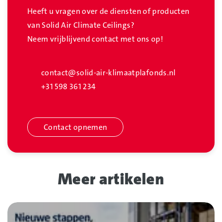
Heeft u vragen over de diensten of producten
van Solid Air Climate Ceilings?
Neem vrijblijvend contact met ons op!
contact@solid-air-klimaatplafonds.nl
+31 598 361 234
Contact opnemen
Meer artikelen