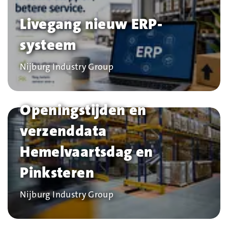
Livegang nieuw ERP-
systeem
Bedrijf
Nijburg Industry Group
Openingstijden en
verzenddata
Hemelvaartsdag en
Pinksteren
Bedrijf
Nijburg Industry Group