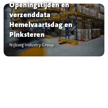
Openingstijden en
verzenddata
Hemelvaartsdag en
Pinksteren
Bedrijf
Nijburg Industry Group