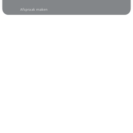
Afspraak maken
Wilt u op de hoogte blijven?
Meld u dan aan voor onze nieuwsbrief, dan mist
u niks!
Aanmelden nieuwsbrief
Contact opnemen
contact@solid-air-klimaatplafonds.nl
+31 598 361 234