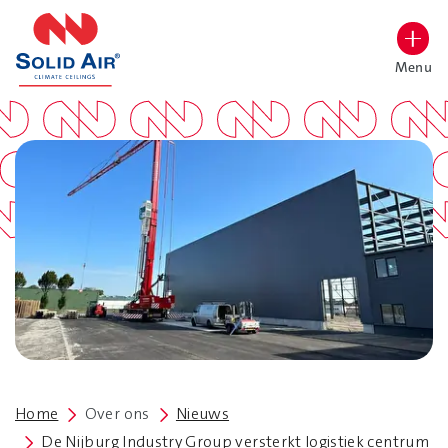
overslaan
Menu
Lettergrootte vergroten
Hoog contrast wisselen
Home
Over ons
Nieuws
De Nijburg Industry Group versterkt logistiek centrum