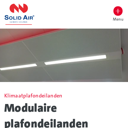
overslaan
Menu
Lettergrootte vergroten
Hoog contrast wisselen
Klimaatplafondeilanden
Modulaire
plafondeilanden