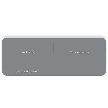
Werkwijze
Onze expertise
Afspraak maken
Wilt u op de hoogte blijven?
Meld u dan aan voor onze nieuwsbrief, dan mist